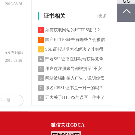
2019-08-26
HCK测试认证
证书相关
+更多
如何获取网站的HTTPS证书？
1
国产HTTPS证书有哪些？会被信
2
任吗？
SSL证书过期怎么解决？其实很
3
●发布时间↓
简单
部署SSL证书在移动端获得竞争
4
2019-08-26
优势
用户连注册账号都被提示“不安
5
全”，你说SSL证
网站被强制植入广告，说明你需
6
要SSL证书！
域名和SSL证书是一对一的吗？
7
单域名与多域名证
五大关于HTTPS的误区，你中了
8
下一页
几个？
微信关注GDCA