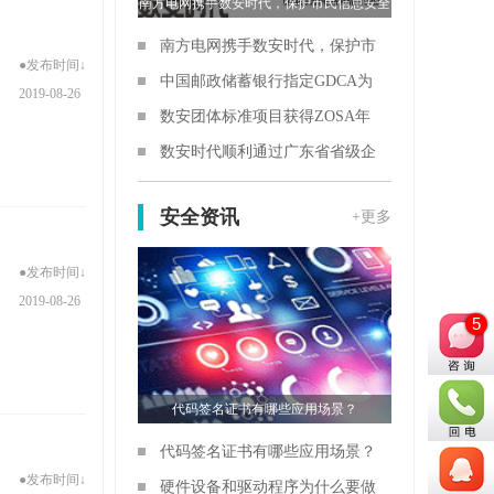
南方电网携手数安时代，保护市民信息安全
南方电网携手数安时代，保护市
●发布时间↓
民信息安全
中国邮政储蓄银行指定GDCA为
2019-08-26
数字证书供应商
数安团体标准项目获得ZOSA年
度团标立项
数安时代顺利通过广东省省级企
业技术中心评定
安全资讯
+更多
●发布时间↓
2019-08-26
5
代码签名证书有哪些应用场景？
代码签名证书有哪些应用场景？
●发布时间↓
硬件设备和驱动程序为什么要做